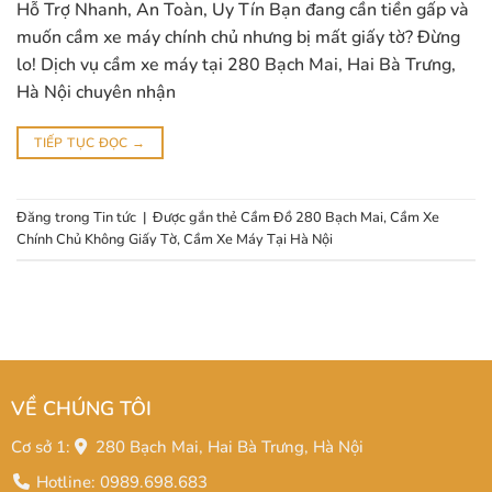
Hỗ Trợ Nhanh, An Toàn, Uy Tín Bạn đang cần tiền gấp và
muốn cầm xe máy chính chủ nhưng bị mất giấy tờ? Đừng
lo! Dịch vụ cầm xe máy tại 280 Bạch Mai, Hai Bà Trưng,
Hà Nội chuyên nhận
TIẾP TỤC ĐỌC
→
Đăng trong
Tin tức
|
Được gắn thẻ
Cầm Đồ 280 Bạch Mai
,
Cầm Xe
Chính Chủ Không Giấy Tờ
,
Cầm Xe Máy Tại Hà Nội
VỀ CHÚNG TÔI
Cơ sở 1:
280 Bạch Mai, Hai Bà Trưng, Hà Nội
Hotline: 0989.698.683