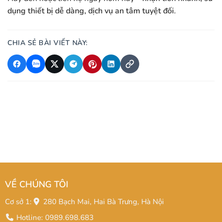
dụng thiết bị dễ dàng, dịch vụ an tâm tuyệt đối
.
CHIA SẺ BÀI VIẾT NÀY:
VỀ CHÚNG TÔI
Cơ sở 1:
280 Bạch Mai, Hai Bà Trưng, Hà Nội
Hotline: 0989.698.683