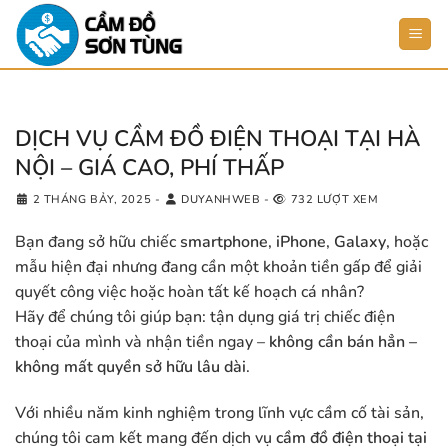
Bỏ
qua
nội
dung
DỊCH VỤ CẦM ĐỒ ĐIỆN THOẠI TẠI HÀ
NỘI – GIÁ CAO, PHÍ THẤP
2 THÁNG BẢY, 2025
-
DUYANHWEB
-
732 LƯỢT XEM
Bạn đang sở hữu chiếc
smartphone
,
iPhone
,
Galaxy
, hoặc
mẫu hiện đại nhưng đang cần một khoản tiền gấp để giải
quyết công việc hoặc hoàn tất kế hoạch cá nhân?
Hãy để chúng tôi giúp bạn: tận dụng giá trị chiếc điện
thoại của mình và nhận tiền ngay –
không cần bán hẳn –
không mất quyền sở hữu lâu dài
.
Với nhiều năm kinh nghiệm trong lĩnh vực cầm cố tài sản,
chúng tôi cam kết mang đến dịch vụ
cầm đồ điện thoại tại