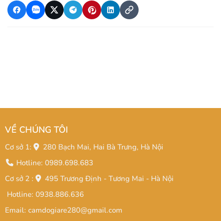
VỀ CHÚNG TÔI
Cơ sở 1:
280 Bạch Mai, Hai Bà Trưng, Hà Nội
Hotline: 0989.698.683
Cơ sở 2 :
495 Trương Định - Tương Mai - Hà Nội
Hotline: 0938.886.636
Email: camdogiare280@gmail.com