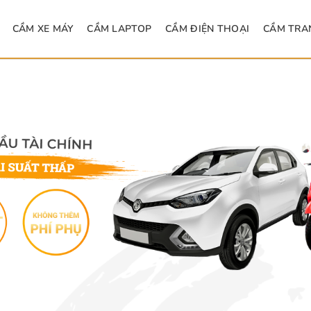
CẦM XE MÁY
CẦM LAPTOP
CẦM ĐIỆN THOẠI
CẦM TRA