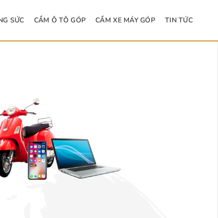
NG SỨC
CẦM Ô TÔ GÓP
CẦM XE MÁY GÓP
TIN TỨC