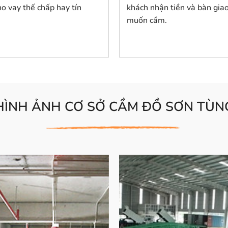
o vay thế chấp hay tín
khách nhận tiền và bàn gia
muốn cầm.
HÌNH ẢNH CƠ SỞ CẦM ĐỒ SƠN TÙN